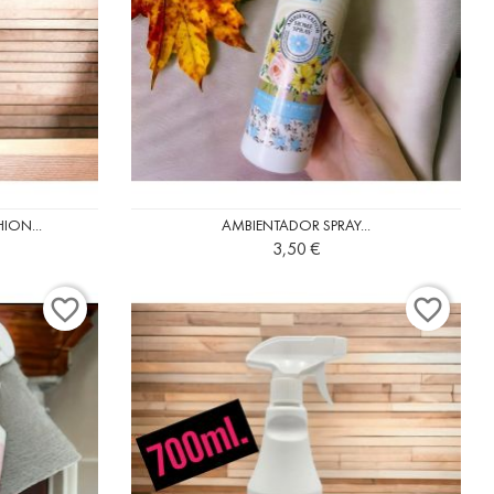
ION...
AMBIENTADOR SPRAY...
Precio
3,50 €
favorite_border
favorite_border