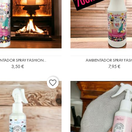
NTADOR SPRAY FASHION...
AMBIENTADOR SPRAY FASH
Precio
3,50 €
Precio
7,95 €
favorite_border