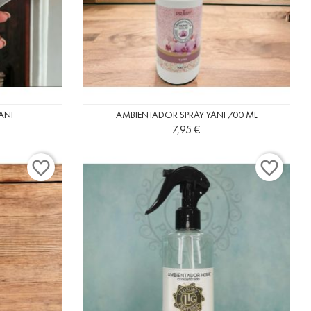
ANI
AMBIENTADOR SPRAY YANI 700 ML
Precio
7,95 €
favorite_border
favorite_border