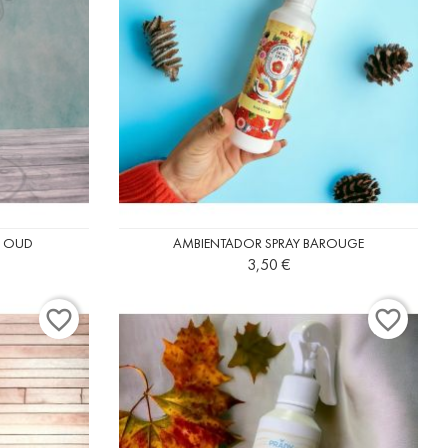
E OUD
AMBIENTADOR SPRAY BAROUGE
Precio
3,50 €
favorite_border
favorite_border