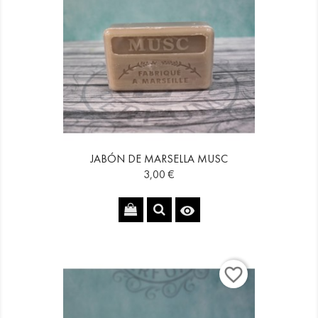
JABÓN DE MARSELLA MUSC
Precio
3,00 €

favorite_border