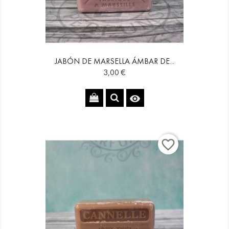
JABÓN DE MARSELLA ÁMBAR DE...
Precio
3,00 €

favorite_border