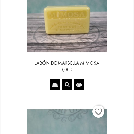
JABÓN DE MARSELLA MIMOSA
Precio
3,00 €

favorite_border