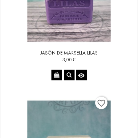
JABÓN DE MARSELLA LILAS
Precio
3,00 €

favorite_border