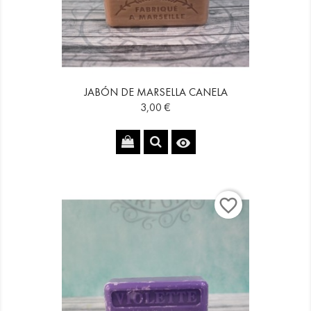
JABÓN DE MARSELLA CANELA
Precio
3,00 €

favorite_border