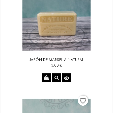
JABÓN DE MARSELLA NATURAL
Precio
3,00 €

favorite_border