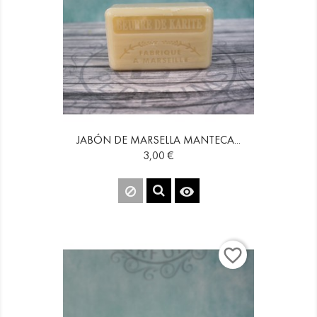
JABÓN DE MARSELLA MANTECA...
Precio
3,00 €

favorite_border