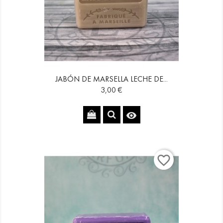
JABÓN DE MARSELLA LECHE DE...
Precio
3,00 €

favorite_border