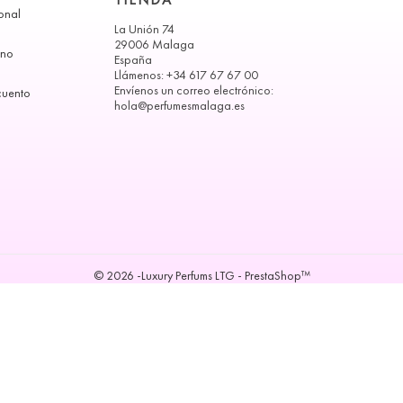
onal
La Unión 74
29006 Malaga
ono
España
Llámenos:
+34 617 67 67 00
Envíenos un correo electrónico:
cuento
hola@perfumesmalaga.es
© 2026 -Luxury Perfums LTG - PrestaShop™