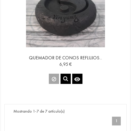
QUEMADOR DE CONOS REFLUJOS...
Precio
6,95 €

Mostrando 1-7 de 7 artículo(s)
1