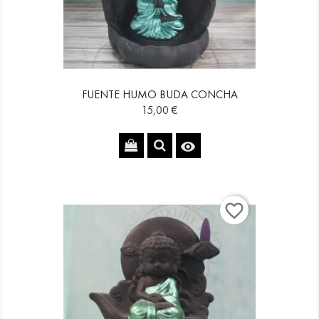
FUENTE HUMO BUDA CONCHA
Precio
15,00 €

favorite_border