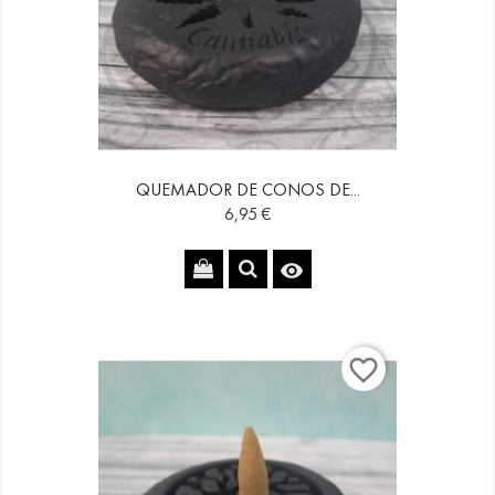
QUEMADOR DE CONOS DE...
Precio
6,95 €

favorite_border