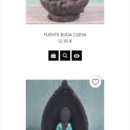
FUENTE BUDA CUEVA
Precio
12,95 €

favorite_border