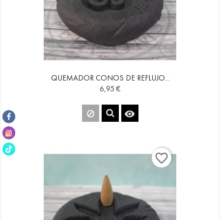
QUEMADOR CONOS DE REFLUJO...
Precio
6,95 €

favorite_border