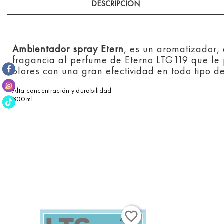
DESCRIPCIÓN
Ambientador spray Etern
, es un aromatizador,
fragancia al perfume de Eterno LTG119 que le
olores con una gran efectividad en todo tipo de
Alta concentración y durabilidad
300 ml.
favorite_border