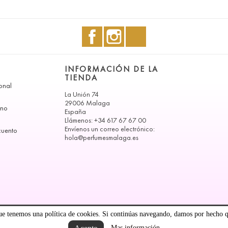
Facebook
Instagram
TikTok
A
INFORMACIÓN DE LA
TIENDA
onal
La Unión 74
29006 Malaga
ono
España
Llámenos:
+34 617 67 67 00
Envíenos un correo electrónico:
cuento
hola@perfumesmalaga.es
 que tenemos una política de cookies. Si continúas navegando, damos por hecho q
Mas información