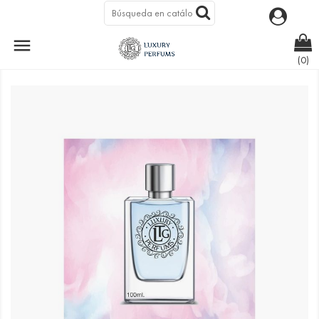

LTG 73 - ROSA ÚNICA
(0)