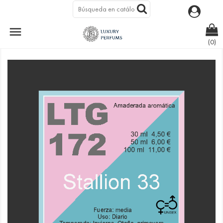

LTG 172 - STALLION 33
(0)