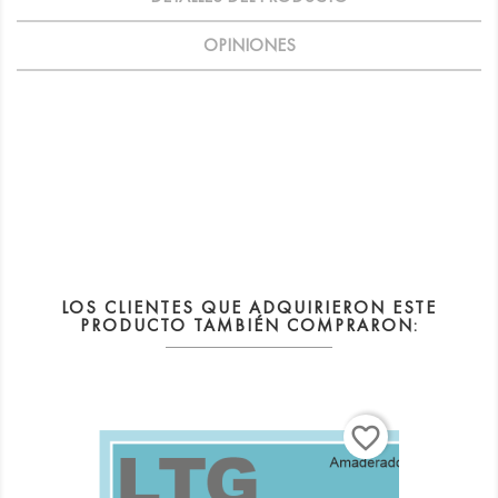
OPINIONES
FRAGANCIA EQUIVALENCIA QUE TE RECORDARA A STALLION 53
o SANTAL 33
LOS CLIENTES QUE ADQUIRIERON ESTE
PRODUCTO TAMBIÉN COMPRARON:
favorite_border