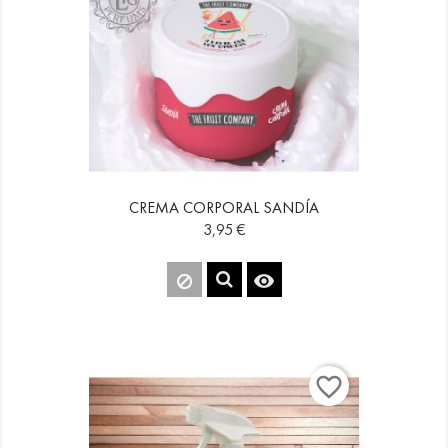
CREMA CORPORAL SANDÍA
Precio
3,95 €

favorite_border