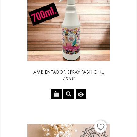
AMBIENTADOR SPRAY FASHION...
Precio
7,95 €

favorite_border