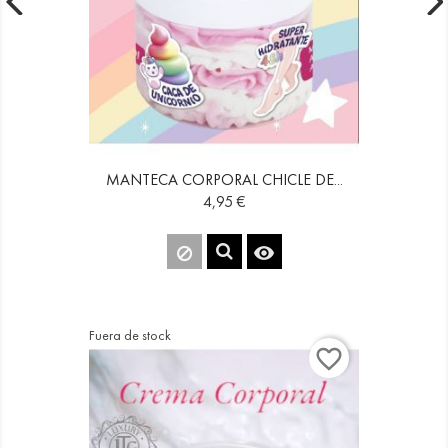
MANTECA CORPORAL CHICLE DE...
Precio
4,95 €

Fuera de stock
favorite_border