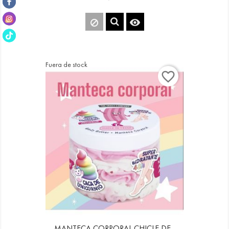

Fuera de stock
favorite_border
MANTECA CORPORAL CHICLE DE...